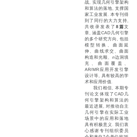
战, 实现几何引擎架构
和算法的落地, 支撑国
家工业发展. 本专刊得
到了同行的大力支持,
共收录发表了
8篇
文
章, 涵盖CAD几何引擎
的多个研究方向, 包括
模型转换、曲面延
伸、曲线求交、曲面
构造和光顺、
n
边洞填
充、曲面覆盖、
AR/MR应用开发引擎
设计等, 具有较高的学
术和应用价值.
我们相信, 本期专
刊论文体现了CAD几
何引擎架构和算法的
最近进展, 对推动自主
几何引擎在实际工业
场景中的应用和落地
具有积极意义. 我们衷
心感谢专刊组织委员
会和来自7个单位的35