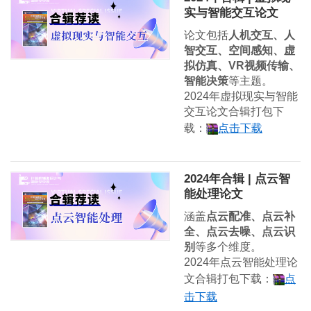
实与智能交互论文
论文包括
人机交互、人
智交互、空间感知、虚
拟仿真、VR视频传输、
智能决策
等主题。
2024年虚拟现实与智能
交互论文合辑打包下
载：
点击下载
2024年合辑 | 点云智
能处理论文
涵盖
点云配准、点云补
全、点云去噪、点云识
别
等多个维度。
2024年点云智能处理论
文合辑打包下载：
点
击下载