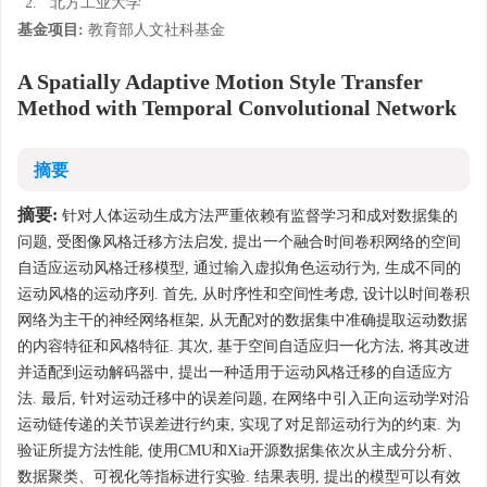
2.
北方工业大学
基金项目:
教育部人文社科基金
A Spatially Adaptive Motion Style Transfer
Method with Temporal Convolutional Network
摘要
摘要:
针对人体运动生成方法严重依赖有监督学习和成对数据集的
问题, 受图像风格迁移方法启发, 提出一个融合时间卷积网络的空间
自适应运动风格迁移模型, 通过输入虚拟角色运动行为, 生成不同的
运动风格的运动序列. 首先, 从时序性和空间性考虑, 设计以时间卷积
网络为主干的神经网络框架, 从无配对的数据集中准确提取运动数据
的内容特征和风格特征. 其次, 基于空间自适应归一化方法, 将其改进
并适配到运动解码器中, 提出一种适用于运动风格迁移的自适应方
法. 最后, 针对运动迁移中的误差问题, 在网络中引入正向运动学对沿
运动链传递的关节误差进行约束, 实现了对足部运动行为的约束. 为
验证所提方法性能, 使用CMU和Xia开源数据集依次从主成分分析、
数据聚类、可视化等指标进行实验. 结果表明, 提出的模型可以有效