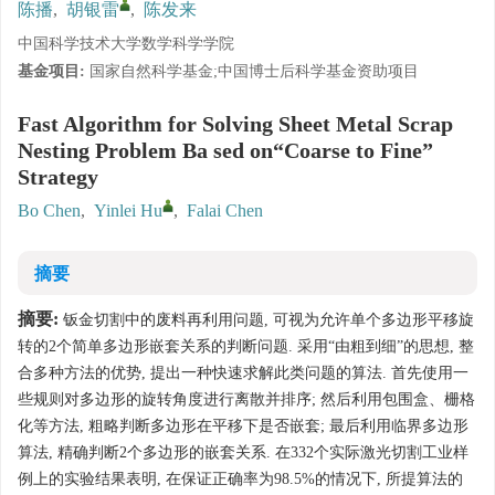
陈播
,
胡银雷
,
陈发来
中国科学技术大学数学科学学院
基金项目:
国家自然科学基金;中国博士后科学基金资助项目
Fast Algorithm for Solving Sheet Metal Scrap
Nesting Problem Ba sed on“Coarse to Fine”
Strategy
Bo Chen
,
Yinlei Hu
,
Falai Chen
摘要
摘要:
钣金切割中的废料再利用问题, 可视为允许单个多边形平移旋
转的2个简单多边形嵌套关系的判断问题. 采用“由粗到细”的思想, 整
合多种方法的优势, 提出一种快速求解此类问题的算法. 首先使用一
些规则对多边形的旋转角度进行离散并排序; 然后利用包围盒、栅格
化等方法, 粗略判断多边形在平移下是否嵌套; 最后利用临界多边形
算法, 精确判断2个多边形的嵌套关系. 在332个实际激光切割工业样
例上的实验结果表明, 在保证正确率为98.5%的情况下, 所提算法的