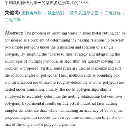
平均耗时降低到单一的临界多边形算法的23.8%.
关键词:
废料再利用
/
钣金切割
/
简单多边形嵌套
/
二维排样
/
二维下料
Abstract:
The problem of recycling waste in sheet metal cutting can be
considered as a problem of determining the nesting relationship between
two simple polygons under the translation and rotation of a single
polygon. By adopting the “coarse to fine” strategy and integrating the
advantages of multiple methods, an algorithm for quickly solving this
problem is proposed. Firstly, some rules are used to discretize and sort
the rotation angles of polygons. Then, methods such as bounding box
and rasterization are utilized to roughly determine whether polygons are
nested under translation. Finally, the no-fit polygon algorithm is
employed to accurately determine the nesting relationship between two
polygons. Experimental results on 332 actual industrial laser cutting
samples demonstrate that, while maintaining an accuracy of 98.5%, the
proposed algorithm reduces the average time consumption to 23.8% of
that of the single no-fit polygon algorithm.