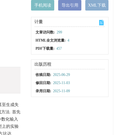
手机阅读
导出引用
XML下载
计量
文章访问数:
299
HTML全文浏览量:
4
PDF下载量:
457
出版历程
收稿日期:
2025-06-29
修回日期:
2025-11-03
录用日期:
2025-11-09
甚至生成失
方法. 首先
参数化输入
型上的实验
元占比达