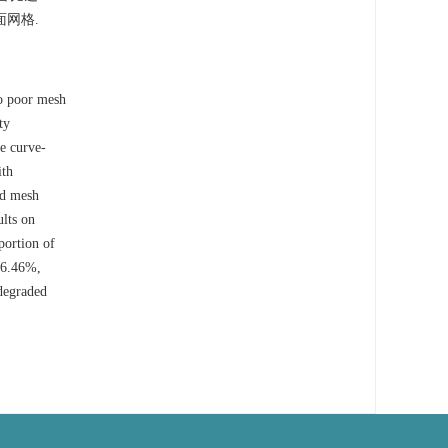
面网格.
o poor mesh
ty
e curve-
ith
ed mesh
ults on
portion of
 66.46%,
degraded