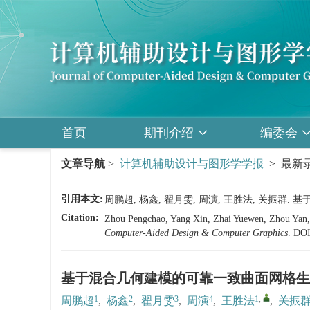
首页
期刊介绍
编委会
文章导航
>
计算机辅助设计与图形学学报
> 最新录
引用本文:
周鹏超, 杨鑫, 翟月雯, 周演, 王胜法, 关振群
Citation:
Zhou Pengchao, Yang Xin, Zhai Yuewen, Zhou Yan,
Computer-Aided Design & Computer Graphics
.
DO
基于混合几何建模的可靠一致曲面网格生
1
2
3
4
1
,
周鹏超
,
杨鑫
,
翟月雯
,
周演
,
王胜法
,
关振