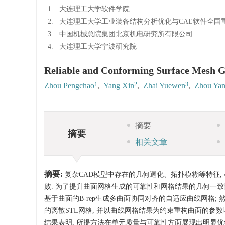
1.
大连理工大学软件学院
2.
大连理工大学工业装备结构分析优化与CAE软件全国
3.
中国机械总院集团北京机电研究所有限公司
4.
大连理工大学宁波研究院
Reliable and Conforming Surface Mesh 
1
2
3
Zhou Pengchao
,
Yang Xin
,
Zhai Yuewen
,
Zhou Ya
摘要
摘要
相关文章
摘要:
复杂CAD模型中存在的几何退化、拓扑模糊等特征,
败. 为了提升曲面网格生成的可靠性和网格结果的几何一致
基于曲面的B-rep生成多曲面协同对齐的自适应曲线网格;
的离散STL网格, 并以曲线网格结果为约束重构曲面的参数
结果表明, 所提方法在单元质量与可靠性方面展现出明显优势, 最