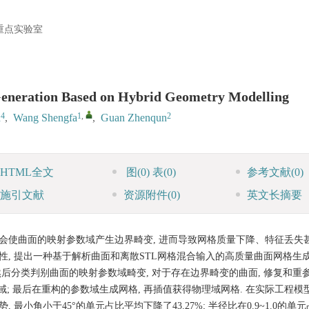
重点实验室
Generation Based on Hybrid Geometry Modelling
4
1
,
2
n
,
Wang Shengfa
,
Guan Zhenqun
HTML全文
图
(0)
表
(0)
参考文献
(0)
施引文献
资源附件
(0)
英文长摘要
 会使曲面的映射参数域产生边界畸变, 进而导致网格质量下降、特征丢失
性, 提出一种基于解析曲面和离散STL网格混合输入的高质量曲面网格生成
 然后分类判别曲面的映射参数域畸变, 对于存在边界畸变的曲面, 修复和重
域; 最后在重构的参数域生成网格, 再插值获得物理域网格. 在实际工程模
小角小于45°的单元占比平均下降了43.27%; 半径比在0.9~1.0的单