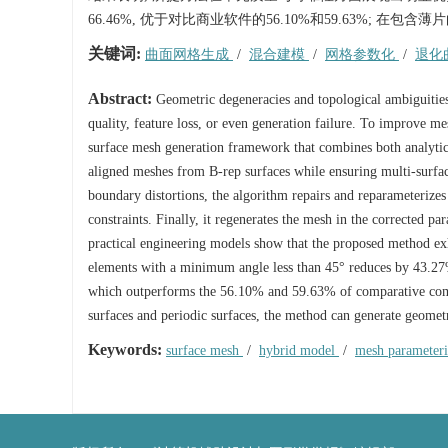
66.46%, 优于对比商业软件的56.10%和59.63%;
关键词:
曲面网格生成
/
混合建模
/
网格参数化
/
退化
Abstract:
Geometric degeneracies and topological ambiguitie
quality, feature loss, or even generation failure. To improve me
surface mesh generation framework that combines both analytic 
aligned meshes from B-rep surfaces while ensuring multi-surface
boundary distortions, the algorithm repairs and reparameterize
constraints. Finally, it regenerates the mesh in the corrected p
practical engineering models show that the proposed method exhi
elements with a minimum angle less than 45° reduces by 43.27%
which outperforms the 56.10% and 59.63% of comparative com
surfaces and periodic surfaces, the method can generate geometr
Keywords:
surface mesh
/
hybrid model
/
mesh parameter