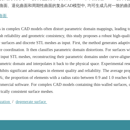
 在包含薄片曲面、退化曲面和周期性曲面的复杂CAD模型中, 均可生成几何一致的曲
曲面
s in complex CAD models often distort parametric domain mappings, leading t
sh reliability and geometric consistency, this study proposes a robust high-quali
surfaces and discrete STL meshes as input. First, the method generates adaptiv
 coordination. It then classifies parametric domain distortions. For surfaces w
s input STL meshes, reconstructing their parametric domains under curve-align
arametric domain and interpolates it back to the physical space. Experimental res
bits significant advantages in element quality and reliability. The average pro
; the proportion of elements with a radius ratio between 0.9 and 1.0 reaches
mercial software. For complex CAD models containing thin-walled surfaces, 
ically consistent surface meshes.
ization
/
degenerate surface