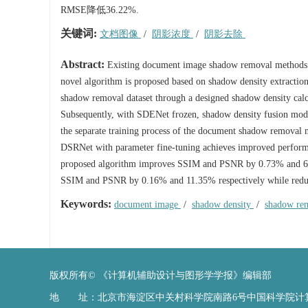
RMSE降低36.22%.
关键词:
文档图像
/
阴影浓度
/
阴影去除
Abstract:
Existing document image shadow removal methods neg
novel algorithm is proposed based on shadow density extractio
shadow removal dataset through a designed shadow density calc
Subsequently, with SDENet frozen, shadow density fusion mod
the separate training process of the document shadow removal 
DSRNet with parameter fine-tuning achieves improved performan
proposed algorithm improves SSIM and PSNR by 0.73% and 6.
SSIM and PSNR by 0.16% and 11.35% respectively while red
Keywords:
document image
/
shadow density
/
shadow re
版权所有© 《计算机辅助设计与图形学学报》编辑部
地 址：北京市海淀区中关村科学院南路6号中国科学院计算技术研