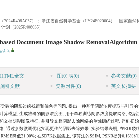
4R408A037）； 浙江省自然科学基金（LY24F020004）；国家自
（2025R408035）
cebased Document Image Shadow RemovalAlgorithm
1, 2
,
ao
HTML全文
图
(0)
表
(0)
参考文献
(0)
施引文献
资源附件
(0)
英文长摘要
导致的阴影边缘残留和偏色等问题, 提出一种基于阴影浓度提取与引导的
算模型, 生成准确的阴影浓度图, 用于单独训练阴影浓度提取网络; 然后
和文档阴影图像特征, 并引导文档阴影去除网络的单独训练过程, 得到初
 通过参数微调优化实现更佳的阴影去除效果. 实验结果表明, 在RDD数据
RMSE降低21.00%; 在SD7K数据集上, 该算法的SSIM, PSNR提升0.16%和11