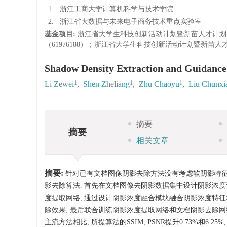
1.
浙江工商大学计算机科学与技术学院
2.
浙江省大数据与未来电子商务技术重点实验室
基金项目:
浙江省大学生科技创新活动计划暨新苗人才计划（202
（61976188）；浙江省大学生科技创新活动计划暨新苗人才计划
Shadow Density Extraction and Guidan
1
1
1
Li Zewei
,
Shen Zheliang
,
Zhu Chaoyu
,
Liu Chunxi
摘要
摘要
相关文章
摘要:
针对已有文档图像阴影去除方法没有考虑软阴影特征
影去除算法. 首先在文档图像去阴影数据集中设计阴影浓度计
度提取网络, 通过设计阴影浓度融合模块融合阴影浓度特征
除效果; 最后联合训练阴影浓度提取网络和文档阴影去除网络,
主流方法相比, 所提算法的SSIM, PSNR提升0.73%和6.25%, 