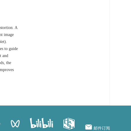
stortion. A
ent image
Net).
es to guide
t and
ds, the
improves
邮件订阅