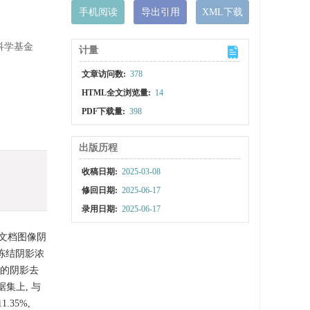
手机阅读
导出引用
XML下载
然科学基金
计量
文章访问数:
378
HTML全文浏览量:
14
PDF下载量:
398
出版历程
收稿日期:
2025-03-08
修回日期:
2025-06-17
录用日期:
2025-06-17
文档图像阴
冻结阴影浓
始的阴影去
集上, 与
.35%,