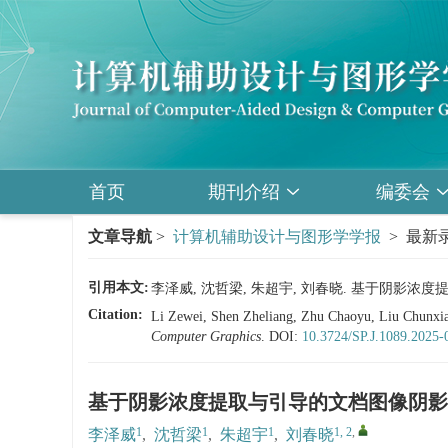
首页
期刊介绍
编委会
文章导航
>
计算机辅助设计与图形学学报
> 最新录
引用本文:
李泽威, 沈哲梁, 朱超宇, 刘春晓. 基于阴影浓
Citation:
Li Zewei, Shen Zheliang, Zhu Chaoyu, Liu Chunx
Computer Graphics
.
DOI:
10.3724/SP.J.1089.2025-
基于阴影浓度提取与引导的文档图像阴影
1
1
1
1, 2
,
李泽威
,
沈哲梁
,
朱超宇
,
刘春晓