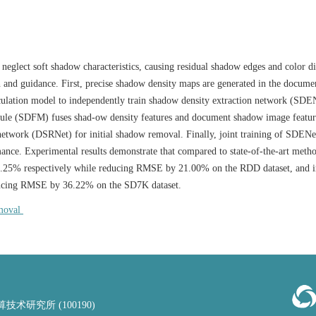
lect soft shadow characteristics, causing residual shadow edges and color di
n and guidance. First, precise shadow density maps are generated in the docum
ulation model to independently train shadow density extraction network (SDE
ule (SDFM) fuses shad-ow density features and document shadow image featur
network (DSRNet) for initial shadow removal. Finally, joint training of SDENe
ce. Experimental results demonstrate that compared to state-of-the-art metho
25% respectively while reducing RMSE by 21.00% on the RDD dataset, and 
ucing RMSE by 36.22% on the SD7K dataset.
moval
究所 (100190)