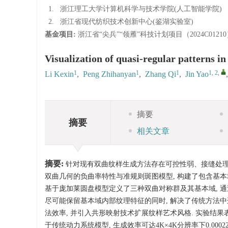
1.
浙江理工大学计算机科学与技术学院(人工智能学院)
2.
浙江省现代纺织技术创新中心(鉴湖实验室)
基金项目:
浙江省“尖兵”“领雁”科技计划项目（2024C0121
Visualization of quasi-regular patterns i
1
1
1
1, 2
,
Li Kexin
,
Peng Zhihanyan
,
Zhang Qi
,
Jin Yao
摘要
摘要
相关文章
摘要:
针对现有双曲纹样生成方法存在可控性弱、接缝处理不
双曲几何的负曲率特性与准规则斑图模型, 构建了包含基本
基于庞加莱圆盘模型定义了三种双曲对称群及其基本域, 通过
尽可能保留基本域内部纹理特征的同时, 解决了传统方法中
法效率, 并引入共形映射技术扩展纹样艺术风格. 实验结
于传统动力系统模型, 生成效率可达4K×4K分辨率下0.00