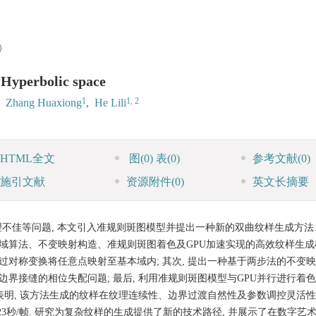
0）
n Hyperbolic space
1
1, 2
,
Zhang Huaxiong
,
He Lili
HTML全文
图
(0)
表
(0)
参考文献
(0)
施引文献
资源附件
(0)
英文长摘要
佳等问题, 本文引入准规则斑图模型并提出一种新的双曲纹样生成方法.
域算法、不变映射构造、准规则斑图着色及GPU加速实现的高效纹样生成框
对称变换将任意点映射至基本域内; 其次, 提出一种基于两步法的不变映射
边界接缝的相位失配问题; 最后, 利用准规则斑图模型与GPU并行进行着
果表明, 该方法生成的纹样在纹理连续性、边界过渡自然性及参数调控灵活
0223秒/帧. 研究为复杂纹样的生成提供了新的技术路径, 并展示了在数字艺