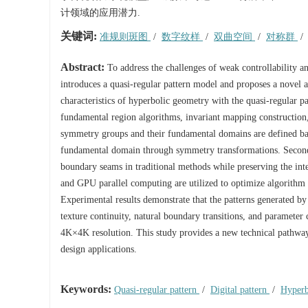
计领域的应用潜力.
关键词:
准规则斑图
/
数字纹样
/
双曲空间
/
对称群
Abstract:
To address the challenges of weak controllability a
introduces a quasi-regular pattern model and proposes a novel 
characteristics of hyperbolic geometry with the quasi-regular p
fundamental region algorithms, invariant mapping construction, 
symmetry groups and their fundamental domains are defined bas
fundamental domain through symmetry transformations. Second, 
boundary seams in traditional methods while preserving the inte
and GPU parallel computing are utilized to optimize algorithm 
Experimental results demonstrate that the patterns generated b
texture continuity, natural boundary transitions, and parameter 
4K×4K resolution. This study provides a new technical pathway fo
design applications.
Keywords:
Quasi-regular pattern
/
Digital pattern
/
Hyperb