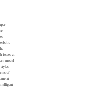
aper
re
des
perbolic
the
 issues at
tern model
styles.
erms of
rame at
ntelligent