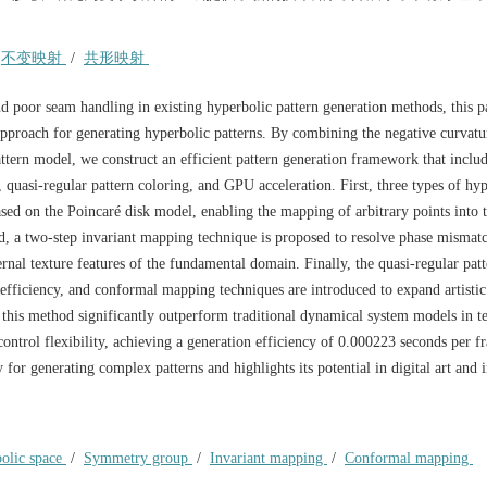
/
不变映射
/
共形映射
nd poor seam handling in existing hyperbolic pattern generation methods, this p
approach for generating hyperbolic patterns. By combining the negative curvatu
attern model, we construct an efficient pattern generation framework that inclu
quasi-regular pattern coloring, and GPU acceleration. First, three types of hy
ed on the Poincaré disk model, enabling the mapping of arbitrary points into 
a two-step invariant mapping technique is proposed to resolve phase mismatch
rnal texture features of the fundamental domain. Finally, the quasi-regular pat
efficiency, and conformal mapping techniques are introduced to expand artistic 
y this method significantly outperform traditional dynamical system models in t
control flexibility, achieving a generation efficiency of 0.000223 seconds per f
r generating complex patterns and highlights its potential in digital art and i
olic space
/
Symmetry group
/
Invariant mapping
/
Conformal mapping