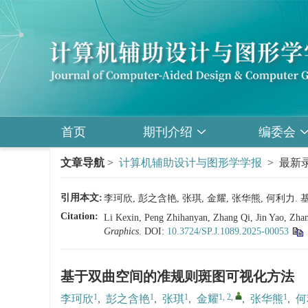
首页
期刊介绍
编委会
文章导航
>
计算机辅助设计与图形学学报
> 最新录
引用本文:
李珂欣, 彭之含艳, 张琪, 金耀, 张华熊, 何利
Citation:
Li Kexin, Peng Zhihanyan, Zhang Qi, Jin Yao, Zhang
Graphics
.
DOI:
10.3724/SP.J.1089.2025-00053
基于双曲空间的准规则斑图可视化方法
1
1
1
1, 2
,
1
李珂欣
,
彭之含艳
,
张琪
,
金耀
,
张华熊
,
何