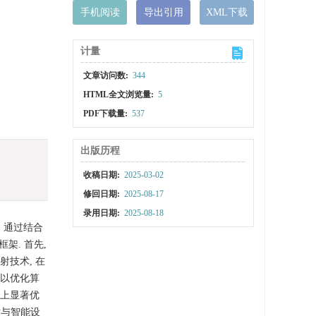
手机阅读
导出引用
XML下载
计量
文章访问数:
344
HTML全文浏览量:
5
PDF下载量:
537
出版历程
收稿日期:
2025-03-02
修回日期:
2025-08-17
录用日期:
2025-08-18
 通过结合
架. 首先,
技术, 在
色以优化算
性上显著优
术与智能设