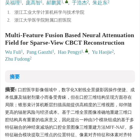
1
1
1
,
2
2
吴福理
,
庞高智
,
郝鹏翼
,
于浩杰
,
朱赴东
1.
浙江工业大学计算机科学与技术学院
2.
浙江大学医学院附属口腔医院
Multi-Feature Fusion Based Neural Attenuation
Field for Sparse-View CBCT Reconstruction
1
1
1
,
2
Wu Fuli
,
Pang Gaozhi
,
Hao Pengyi
,
Yu Haojie
,
2
Zhu Fudong
摘要
摘要:
口腔医学影像领域中，数字化X射线全景摄影因操作便捷、成
本低廉及辐射剂量小而备受青睐，但在口腔三维结构呈现方面存在
局限；锥形束计算机断层扫描虽能提供高精度的三维视图，却伴随
更高的辐射风险与经济成本。基于二维全景图像准确地重建三维口
腔结构具有重要的临床意义，因此提出一种由3个模块组成的基于多
特征融合的神经衰减场的口腔全景图像三维重建方法MFF-NAF。多
特征融合模块提取三维点的位置特征、像素对齐特征和体素对齐特