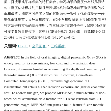
征，拼接形成采样点集的特征集合，学习场景的密度分布和几何结
构；密度估计模块利用特征线性调制机制动态地调节激活函数的权
重和偏置，捕捉不同患者之间的解剖结构一致性；优化模块进一步
细化重建细节，提升重建精度。在2个自建数据集上共160例案例与6
种方法进行实验的结果表明，在三维结构重建任务中，MFF-NAF在
可接受参数量规模下，其中PSNR提升0.73–3.98 dB，SSIM提升0.53–
20.66个百分点和DICE提升1.41–14.28个百分点。
关键词:
CBCT
/
全景图像
/
三维重建
Abstract:
In the field of oral imaging, digital panoramic X-ray (PX) is
widely used for its convenience, low cost, and low radiation dose.
However, it remains limited in representing the depth and complexity of
three-dimensional (3D) oral structures. In contrast, Cone-Beam
Computed Tomography (CBCT) provides high-precision 3D
visualization but entails higher radiation exposure and greater economic
cost. To address this gap, we propose MFF-NAF, a multi-feature fusion–
based neural attenuation field method for 3D reconstruction from 2D
panoramic images. MFF-NAF integrates a multi-feature fusion module
that extracts and concatenates 3D point positional, pixel-aligned, and