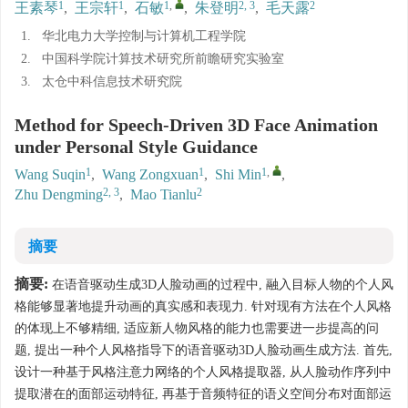
1
1
1
,
2, 3
2
王素琴
,
王宗轩
,
石敏
,
朱登明
,
毛天露
1.
华北电力大学控制与计算机工程学院
2.
中国科学院计算技术研究所前瞻研究实验室
3.
太仓中科信息技术研究院
Method for Speech-Driven 3D Face Animation
under Personal Style Guidance
1
1
1
,
Wang Suqin
,
Wang Zongxuan
,
Shi Min
,
2, 3
2
Zhu Dengming
,
Mao Tianlu
摘要
摘要:
在语音驱动生成3D人脸动画的过程中, 融入目标人物的个人风
格能够显著地提升动画的真实感和表现力. 针对现有方法在个人风格
的体现上不够精细, 适应新人物风格的能力也需要进一步提高的问
题, 提出一种个人风格指导下的语音驱动3D人脸动画生成方法. 首先,
设计一种基于风格注意力网络的个人风格提取器, 从人脸动作序列中
提取潜在的面部运动特征, 再基于音频特征的语义空间分布对面部运