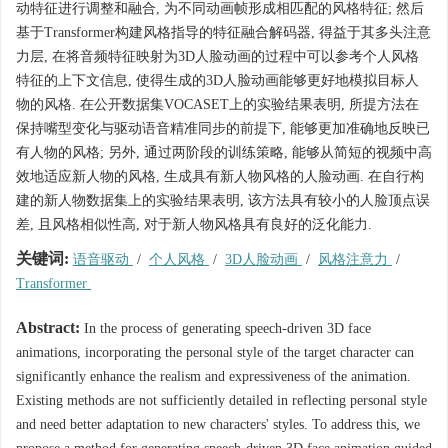
动特征进行调整和融合, 为不同动画帧形成相匹配的风格特征; 然后
基于Transformer构建风格指导的特征融合解码器, 得益于其多头注意
力层, 在将音频特征映射为3D人脸动画的过程中可以参考个人风格
特征的上下文信息, 使得生成的3D人脸动画能够更好地模拟目标人
物的风格. 在公开数据集VOCASET上的实验结果表明, 所提方法在
保持嘴型变化与驱动语音精准同步的前提下, 能够更加准确地反映已
有人物的风格; 另外, 通过两阶段的训练策略, 能够从简短的视频中高
效地适应新人物的风格, 生成具有新人物风格的人脸动画. 在自行构
建的新人物数据集上的实验结果表明, 该方法具有较小的人脸顶点误
差, 且风格相似性高, 对于新人物风格具有良好的泛化能力.
关键词:
语音驱动
/
个人风格
/
3D人脸动画
/
风格注意力
/
Transformer
Abstract:
In the process of generating speech-driven 3D face
animations, incorporating the personal style of the target character can
significantly enhance the realism and expressiveness of the animation.
Existing methods are not sufficiently detailed in reflecting personal style
and need better adaptation to new characters' styles. To address this, we