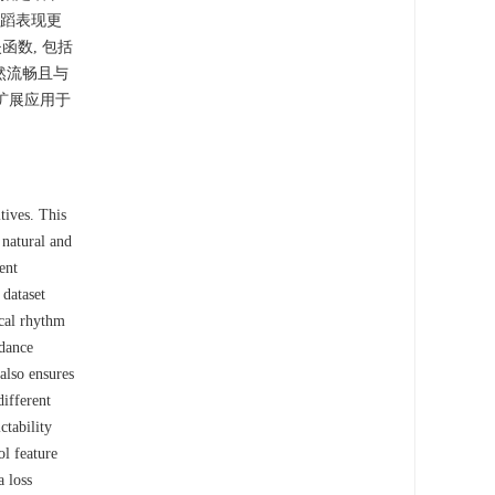
舞蹈表现更
函数, 包括
然流畅且与
扩展应用于
tives. This
natural and
ent
 dataset
ical rhythm
dance
also ensures
ifferent
ctability
l feature
a loss