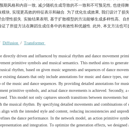
预期风格和内容一致, 减少随机生成导致的不一致和不可预见性, 也使得
模块, 实现更高效的特征表示和融合. 为了优化生成效果, 我们设计了损失
合理性损失. 实验结果表明, 基于扩散模型的方法能够生成多样性高、自
验证了所提方法在舞蹈生成任务中的有效性和优越性. 此外, 本文方法也可
/
Diffusion
/
Transformer
are directly driven and influenced by musical rhythm and dance movement primi
ement primitive symbols and musical semantics. This method aims to generate 
 musical rhythm, based on given music segments and sequences of dance movem
e existing datasets that only include annotations for music and dance types, our
p of the music and dance sequences. By providing detailed annotations for mus
ent primitive symbols, and actual dance movements is achieved. Secondly, a 
osed. This model not only captures smooth transitions between movements but 
th the musical rhythm. By specifying detailed movements and combinations of d
ign with the intended style and content, reducing inconsistencies and unpredi
refines the dance performance. In the network model, an action primitive symbo
epresentation and integration. To optimize the generation effects, we designed 