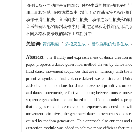
动作以及不同动作基元的组合, 使得生成的舞蹈动作序列与
加丰富和细腻. 在网络模型中, 增加了动作基元符号特征提取
动作平滑性损失、音乐同步性损失、动作连续性损失和物理
音乐节奏匹配的舞蹈动作序列. 通过定量和定性评估, 我们
不同风格和复杂度的舞蹈生成任务中.
关键词:
舞蹈动画
/
多模态生成
/
音乐驱动的动作生成
Abstract:
The fluidity and expressiveness of dance creation 
paper proposes a dance generation method driven by dance mov
fluid dance movement sequences that are in harmony with the
primitive symbols. First, a dance dataset was constructed. Unlik
adds detailed annotations for dance movement primitives on to
and dance movements, effective mapping between music, movem
sequence generation method based on a diffusion model is prop
that the generated dance movement sequences are consistent wi
movement primitives, the generated dance movement sequences al
caused by random generation. This approach also enriches and 
extraction module was added to achieve more efficient feature r