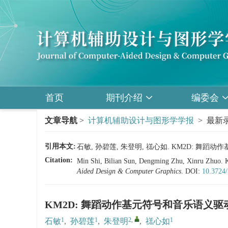
首页
期刊介绍
编委会
文章导航
>
计算机辅助设计与图形学学报
> 最新录
引用本文:
石敏, 孙碧莲, 朱登明, 禚心如. KM2D: 
Citation:
Min Shi, Bilian Sun, Dengming Zhu, Xinru Zhuo. 
Aided Design & Computer Graphics
.
DOI:
10.3724/
KM2D: 舞蹈动作基元符号和音乐语义
1
1
2
,
1
石敏
,
孙碧莲
,
朱登明
,
禚心如