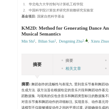
1.
华北电力大学控制与计算机工程学院
2.
中国科学院计算技术研究所前瞻研究实验室
基金项目:
国家自然科学基金
KM2D: Method for Generating Dance Ani
Musical Semantics
1
1
2
,
Min Shi
,
Bilian Sun
,
Dengming Zhu
,
Xinru Zhuo
摘要
摘要
相关文章
摘要:
舞蹈创作的流畅性与表现力, 受到音乐节奏和舞蹈动
生成方法. 该方法旨在根据给定的音乐片段和舞蹈动作基元符
蹈数据集. 与现有的仅包含音乐和舞蹈类型标注的数据集不同
对音乐节奏和舞蹈动作的详细标注, 实现音乐、动作基元符
该模型不仅能够捕捉动作之间的平滑过渡, 还能确保生成的