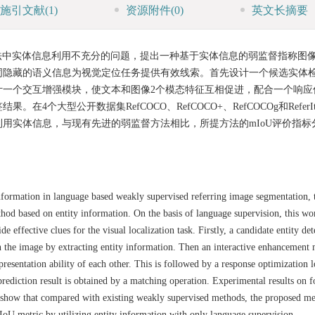
施引文献
(1)
资源附件
(0)
英文长摘要
法中实体信息利用不充分的问题，提出一种基于实体信息的弱监督指称图
词隐藏的语义信息为视觉定位任务提供有效线索。首先设计一个候选实体
计一个交互增强模块，使文本和图像2个模态特征互相促进，配合一个响应
个大型公开数据集RefCOCO、RefCOCO+、RefCOCOg和Refer
用实体信息，与现有先进的弱监督方法相比，所提方法的mIoU评价指标
information in language based weakly supervised referring image segmentation, 
od based on entity information. On the basis of language supervision, this wor
 effective clues for the visual localization task. Firstly, a candidate entity det
in the image by extracting entity information. Then an interactive enhancement 
resentation ability of each other. This is followed by a response optimization 
 prediction result is obtained by a matching operation. Experimental results on f
w that compared with existing weakly supervised methods, the proposed m
 metric by utilizing entity information with only language supervision.