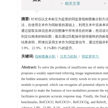
相关文章
摘要:
针对仅以文本标注为监督的弱监督指称图像分割方
法，在使用文本作为弱标签的基础上，利用文本中实体单
通过提取实体信息来识别图像中所有潜在的对象；然后设
到定位精准的响应图；最后通过匹配操作获得最终的伪标签结果。在4
结果表明，即便仅采用文本作为弱监督信号，通过挖掘并利
3.9%、22.9%、8.1%和9.1%的提升。
关键词:
指称图像分割
/
注意力机制
/
弱监督学习
Abstract:
To solve the problem of insufficient use of entity 
proposes a weakly supervised referring image segmentation meth
the hidden semantic information of entity words in text to provide
module is proposed, which can recognize all potential objects 
designed to make the features of two-modalities promote the rep
facilitates to generate accurate response map. Finally, the final
benchmarks, RefCOCO, RefCOCO+, RefCOCOg, and ReferIt, sho
achieves 3.9%, 22.9%, 8.1%, and 9.1% improvement on the mIoU