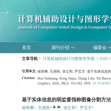
首页
期刊介绍
编委会
文章导航
>
计算机辅助设计与图形学学报
>
2026
引用本文:
侯雨爽, 孔雨秋, 张立和, 尹宝才. 基于实体信息的弱监
Citation:
Hou Yushuang, Kong Yuqiu, Zhang Lihe, Yin Baocai
Graphics
, 2026, 38(3): 553-562.
DOI:
10.3724/SP.
基于实体信息的弱监督指称图像分割方法
1
2
,
,
3
4
侯雨爽
,
孔雨秋
,
张立和
,
尹宝才