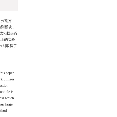
像分割方
检测模块，
优化损失得
It上的实验
分别取得了
this paper
k utilizes
ection
module is
loss which
our large
ethod