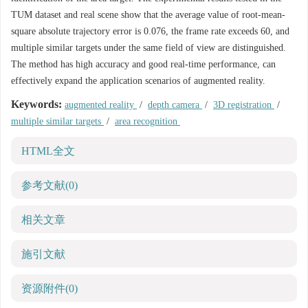
TUM dataset and real scene show that the average value of root-mean-
square absolute trajectory error is 0.076, the frame rate exceeds 60, and
multiple similar targets under the same field of view are distinguished.
The method has high accuracy and good real-time performance, can
effectively expand the application scenarios of augmented reality.
Keywords:
augmented reality
/
depth camera
/
3D registration
/
multiple similar targets
/
area recognition
HTML全文
参考文献
(0)
相关文章
施引文献
资源附件
(0)