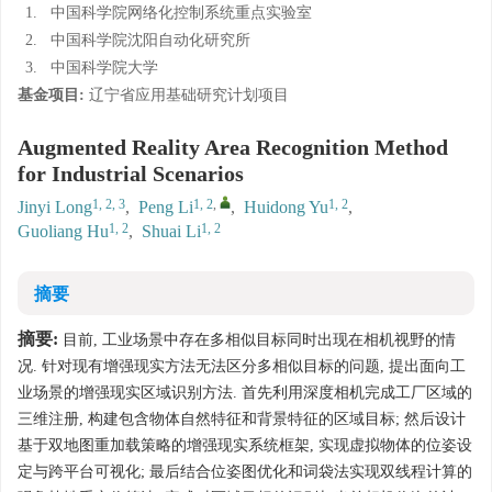
1.
中国科学院网络化控制系统重点实验室
2.
中国科学院沈阳自动化研究所
3.
中国科学院大学
基金项目:
辽宁省应用基础研究计划项目
Augmented Reality Area Recognition Method
for Industrial Scenarios
1, 2, 3
1, 2
,
1, 2
Jinyi Long
,
Peng Li
,
Huidong Yu
,
1, 2
1, 2
Guoliang Hu
,
Shuai Li
摘要
摘要:
目前, 工业场景中存在多相似目标同时出现在相机视野的情
况. 针对现有增强现实方法无法区分多相似目标的问题, 提出面向工
业场景的增强现实区域识别方法. 首先利用深度相机完成工厂区域的
三维注册, 构建包含物体自然特征和背景特征的区域目标; 然后设计
基于双地图重加载策略的增强现实系统框架, 实现虚拟物体的位姿设
定与跨平台可视化; 最后结合位姿图优化和词袋法实现双线程计算的