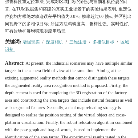
强鲁棒性重定位算法, 完成对区域目标的识别与当前相机位姿的计
算. 在TUM数据集和搭建的真实工业场景下的实验结果表明, 重定位
位姿均方根绝对轨迹误差平均值为0.076, 帧率超过60 帧/s, 并区别出
同视野下的多相似目标; 所提方法精确度高、鲁棒性强、实时性好,
可有效地扩展增强现实应用场景.
关键词:
增强现实
/
深度相机
/
三维注册
/
多相似目标
/
区域
识别
Abstract:
At present, the industrial scenarios may have multiple similar
targets in the camera field of view at the same time. Aiming at the
existing augmented reality methods that cannot distinguish these targets,
the augmented reality area recognition method is proposed. Firstly, the
depth camera is used for completing the 3D registration of the factory
area and constructing the area targets that include natural features as well
as background features. Secondly, a dual map reloading strategy is
designed to realize the position setting of the virtual object and cross-
platform visualization. Finally, the robust relocation algorithm combined
with the pose graph and bag-of-words, is used to implement the
identification of the area target. The experimental results tested in the